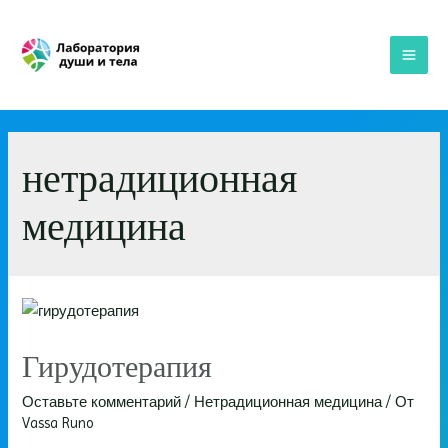
Перейти
к
содержимому
MAI
ME
нетрадиционная
медицина
Гирудотерапия
Оставьте комментарий
/
Нетрадиционная медицина
/ От
Vassa Runo