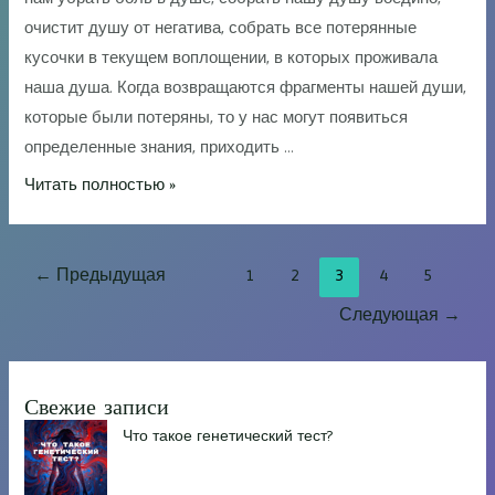
очистит душу от негатива, собрать все потерянные
кусочки в текущем воплощении, в которых проживала
наша душа. Когда возвращаются фрагменты нашей души,
которые были потеряны, то у нас могут появиться
определенные знания, приходить …
Медитация
Читать полностью »
возвращение
осколков
Пагинация
души
←
Предыдущая
1
2
3
4
5
записей
Следующая
→
Свежие записи
Что такое генетический тест?