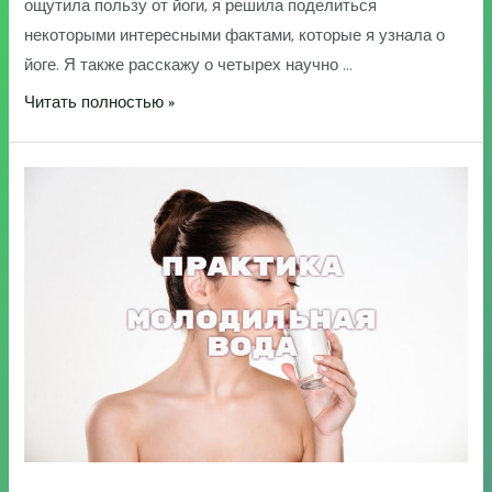
ощутила пользу от йоги, я решила поделиться
некоторыми интересными фактами, которые я узнала о
йоге. Я также расскажу о четырех научно …
Основы
Читать полностью »
йоги.
Занятия
йогой