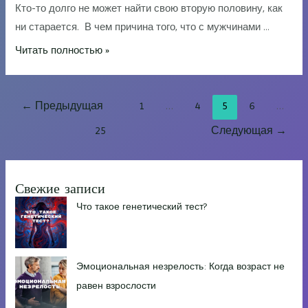
Кто-то долго не может найти свою вторую половину, как
ни старается. В чем причина того, что с мужчинами …
Как
Читать полностью »
создать
любящие
Пагинация
отношения
←
Предыдущая
1
…
4
5
6
…
записей
с
25
Следующая
→
мужчиной
Свежие записи
Что такое генетический тест?
Эмоциональная незрелость: Когда возраст не
равен взрослости