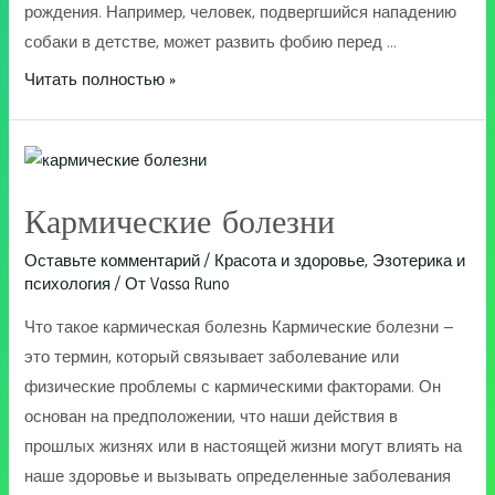
рождения. Например, человек, подвергшийся нападению
собаки в детстве, может развить фобию перед …
Как
Читать полностью »
возникают
фобии
и
страхи
Кармические болезни
у
человека
Оставьте комментарий
/
Красота и здоровье
,
Эзотерика и
психология
/ От
Vassa Runo
Что такое кармическая болезнь Кармические болезни –
это термин, который связывает заболевание или
физические проблемы с кармическими факторами. Он
основан на предположении, что наши действия в
прошлых жизнях или в настоящей жизни могут влиять на
наше здоровье и вызывать определенные заболевания