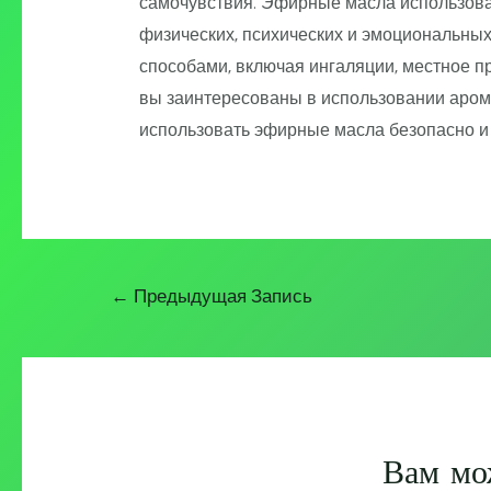
самочувствия. Эфирные масла использова
физических, психических и эмоциональны
способами, включая ингаляции, местное п
вы заинтересованы в использовании аром
использовать эфирные масла безопасно и 
Навигация
←
Предыдущая Запись
по
записям
Вам мо