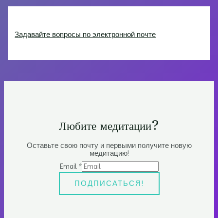
Задавайте вопросы по электронной почте
Любите медитации?
Оставьте свою почту и первыми получите новую
медитацию!
Email
*
ПОДПИСАТЬСЯ!